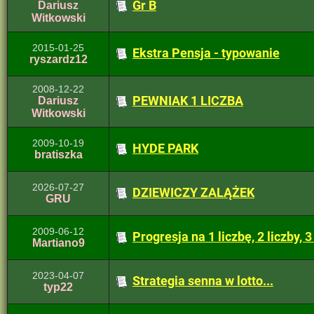
Gr B
Dariusz
Witkowski
2015-01-25
Ekstra Pensja - typowanie
ryszardz12
2008-12-22
PEWNIAK 1 LICZBA
Dariusz
Witkowski
2009-10-19
HYDE PARK
bratiszka
2026-07-27
DZIEWICZY ZALĄŻEK
GRU
2009-06-12
Progresja na 1 liczbę, 2 liczby, 3
Martiano9
2023-04-07
Strategia senna w lotto...
typ22