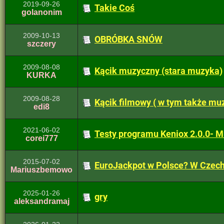
2019-09-26
Takie Coś
golanonim
2009-10-13
OBRÓBKA SNÓW
szczery
2009-08-08
Kącik muzyczny (stara muzyka)
KURKA
2009-08-28
Kącik filmowy ( w tym także muz
edi8
2021-06-02
Testy programu Keniox 2.0.0- Mu
corei777
2015-07-02
EuroJackpot w Polsce? W Czecha
Mariuszbemowo
2025-01-26
gry
aleksandramaj