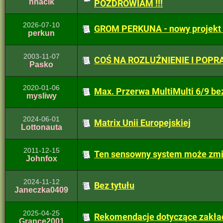
hnacik
POZDROWIAM !!!
2026-07-10
GROM PERKUNA - nowy projekt -
perkun
2003-11-07
COŚ NA ROZLUŹNIENIE I POPR
Pasko
2020-01-06
Max. Przerwa MultiMulti 6/9 bez
mysliwy
2024-06-01
Matrix Unii Europejskiej
Lottonauta
2011-12-15
Ten sensowny system może zmie
Johnfox
2024-11-12
Bez tytułu
Janeczka0409
2025-04-25
Rekomendacje dotyczące zakł
Grance2001