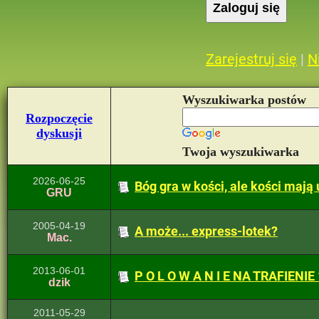
Zarejestruj się
|
N
Wyszukiwarka postów
Rozpoczęcie
dyskusji
Twoja wyszukiwarka
2026-06-25
Bóg gra w kości, ale kości mają 
GRU
2005-04-19
A może... express-lotek?
Mac.
2013-06-01
P O L O W A N I E NA TRAFIENIE
dzik
2011-05-29