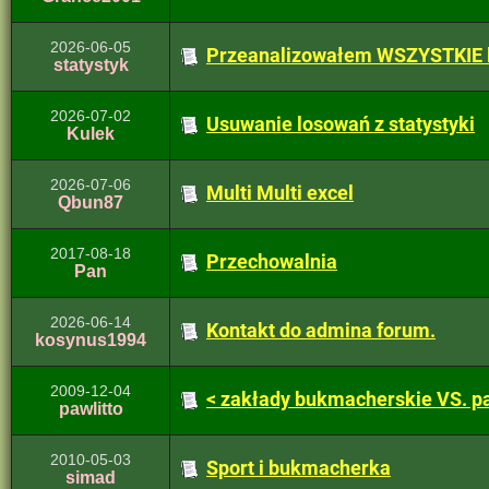
2026-06-05
Przeanalizowałem WSZYSTKIE l
statystyk
2026-07-02
Usuwanie losowań z statystyki
Kulek
2026-07-06
Multi Multi excel
Qbun87
2017-08-18
Przechowalnia
Pan
2026-06-14
Kontakt do admina forum.
kosynus1994
2009-12-04
< zakłady bukmacherskie VS. pa
pawlitto
2010-05-03
Sport i bukmacherka
simad