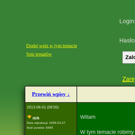
Login
Hasło
Dodaj wpis w tym temacie
Spis tematów
Zare
Przewiń wpisy ↓
2013-06-01 (09:50)
Witam
dzik
Data rejestracji: 2006-03-27
Ilość postów: 8495
W tym temacie robimy p