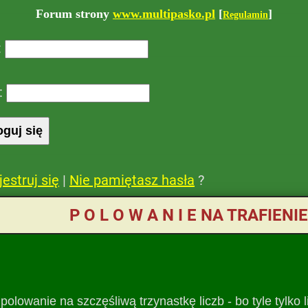
Forum strony
www.multipasko.pl
[
]
Regulamin
:
:
jestruj się
|
Nie pamiętasz hasła
?
P O L O W A N I E NA TRAFIENI
olowanie na szczęśliwą trzynastkę liczb - bo tyle tylko 