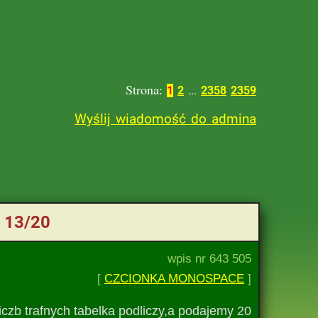
Strona:
1
2
...
2358
2359
Wyślij wiadomość do admina
E 13/20
wpis nr 643 505
[
CZCIONKA MONOSPACE
]
liczb trafnych tabelka podliczy,a podajemy 20