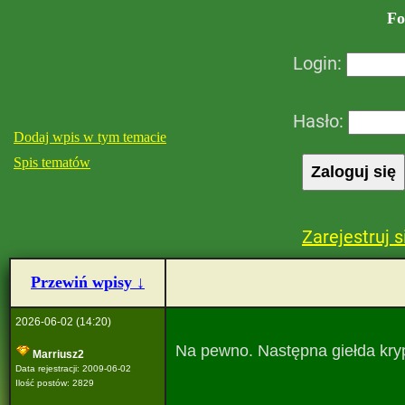
Fo
Login:
Hasło:
Dodaj wpis w tym temacie
Spis tematów
Zarejestruj s
Przewiń wpisy ↓
2026-06-02 (14:20)
Na pewno. Następna giełda krypt
Marriusz2
Data rejestracji: 2009-06-02
Ilość postów: 2829