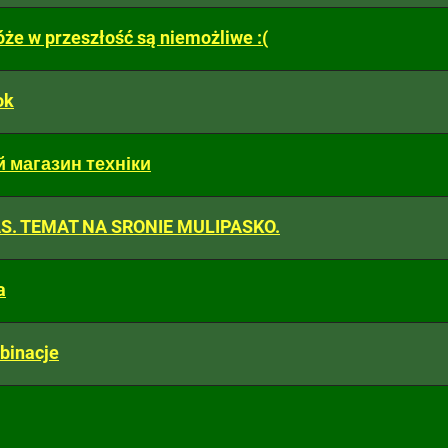
że w przeszłość są niemożliwe :(
ok
й магазин техніки
S. TEMAT NA SRONIE MULIPASKO.
a
binacje