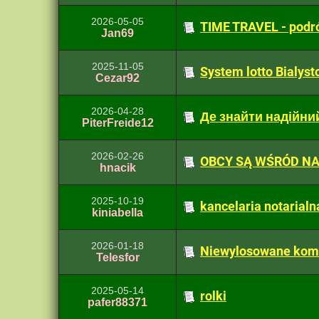
2026-05-05
TIME TRAVEL - podró
Jan69
2025-11-05
System lotto Bialyst
Cezar92
2026-04-28
Де знайти надійни
PiterFreide12
2026-02-26
OBCY SĄ WŚRÓD NA
hnacik
2025-10-19
kancelaria notarialn
kiniabella
2026-01-18
Niewylosowane kom
Telesfor
2025-05-14
rolki
pafer88371