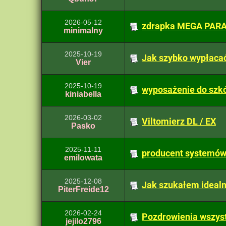
2026-05-12
zdrapka MEGA PARAD
minimalny
2025-10-19
Jak szybko wypłacać
Vier
2025-10-19
wyposażenie do szkół
kiniabella
2026-03-02
Viltomierz DL / EX
Pasko
2025-11-11
producent systemów
emilowata
2025-12-08
Jak szukałem idealn
PiterFreide12
2026-02-24
Pozdrowienia wszys
jejilo2796