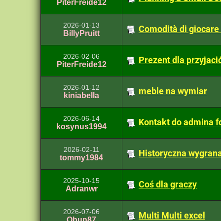
PiterFreide12
2026-01-13
Comodità di giocare
BillyPruitt
2026-02-06
Prezent dla przyjaci
PiterFreide12
2026-01-12
meble na wymiar
kiniabella
2026-06-14
Kontakt do admina f
kosynus1994
2026-02-11
Historyczna wygran
tommy1984
2025-10-15
Coś dla graczy
Adranwr
2026-07-06
Multi Multi excel
Qbun87