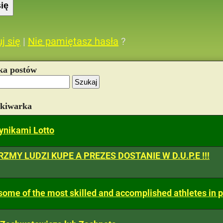
j się
|
Nie pamiętasz hasła
?
ka postów
ukiwarka
ynikami Lotto
RZMY LUDZI KUPE A PREZES DOSTANIE W D.U.P.E !!!
ome of the most skilled and accomplished athletes in p