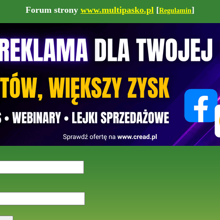
Forum strony
www.multipasko.pl
[
]
Regulamin