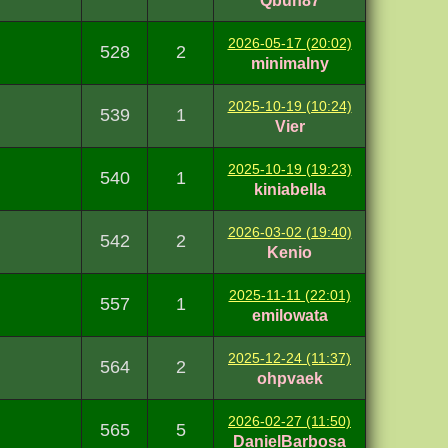
Qbun87
2026-05-17 (20:02)
528
2
minimalny
2025-10-19 (10:24)
539
1
Vier
2025-10-19 (19:23)
540
1
kiniabella
2026-03-02 (19:40)
542
2
Kenio
2025-11-11 (22:01)
557
1
emilowata
2025-12-24 (11:37)
564
2
ohpvaek
2026-02-27 (11:50)
565
5
DanielBarbosa