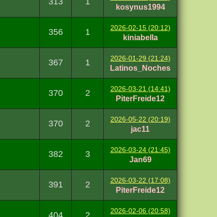
313
1
kosynus1994
2026-02-15 (20:12)
356
1
kiniabella
2026-01-29 (21:24)
367
1
Latinos_Noches
2026-03-21 (14:41)
370
2
PiterFreide12
2026-05-22 (20:19)
370
2
jac11
2026-03-24 (21:45)
382
3
Jan69
2026-03-22 (17:08)
391
2
PiterFreide12
2026-02-06 (20:58)
404
2