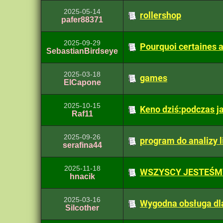
2025-05-14
rollershop
pafer88371
2025-09-29
Pourquoi certaines a
SebastianBirdseye
2025-03-18
games
ElCapone
2025-10-15
Keno dziś:podczas ja
Raf11
2025-09-26
program do analizy 
serafina44
2025-11-18
WSZYSCY JESTEŚMY
hnacik
2025-03-16
Wygodna obsługa dl
Silcother