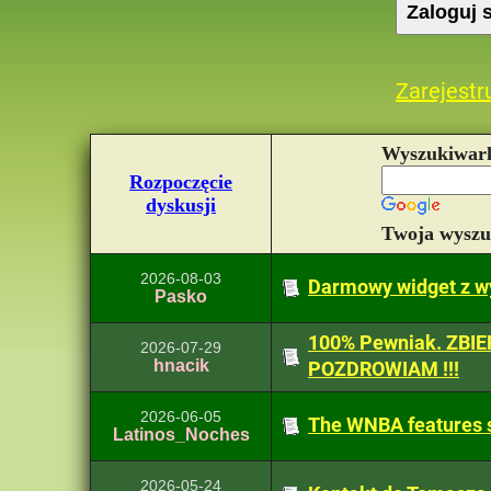
Zarejestru
Wyszukiwar
Rozpoczęcie
dyskusji
Twoja wysz
2026-08-03
Darmowy widget z w
Pasko
100% Pewniak. ZBIE
2026-07-29
hnacik
POZDROWIAM !!!
2026-06-05
The WNBA features s
Latinos_Noches
2026-05-24