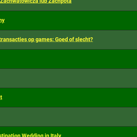
 Zachwatowicza lub Zachpota
ny
transacties op games: Goed of slecht?
t
tination Wedding in Italy