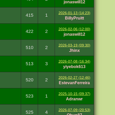
jonaswill12
2026-01-13 (14:23)
415
1
BillyPruitt
2026-02-06 (12:00)
422
2
jonaswill12
2026-03-19 (09:30)
510
2
Jhinx
2026-07-08 (16:34)
513
3
yiyebok613
2026-02-27 (12:46)
520
2
EstevanFerreira
2025-10-15 (09:37)
523
1
Adranwr
2026-07-09 (20:53)
525
4