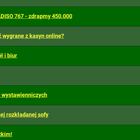
ISO 767 - zdrapmy 450.000
 wygrane z kasyn online?
 i biur
 wystawienniczych
ej rozkładanej sofy
tkim!