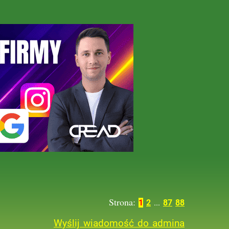
Strona:
1
2
...
87
88
Wyślij wiadomość do admina