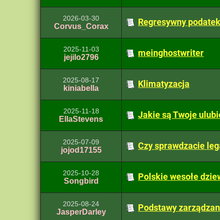
2026-03-30
Regresywny podate
Corvus_Corax
2025-11-03
meinghostwriter
jejilo2796
2025-08-17
Klimatyzacja
kiniabella
2025-11-18
Jakie są Twoje ulub
EllaStevens
2025-07-09
Czy sprawdzacie leg
jojod17155
2025-10-28
Polskie wesołe dzi
Songbird
2025-08-24
Podstawy zarządzani
JasperDarley