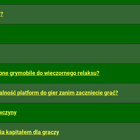
k?
ione grymobile do wieczornego relaksu?
alność platform do gier zanim zaczniecie grać?
ewczyny
a kapitałem dla graczy