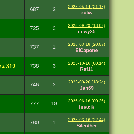
2025-05-14 (21:18)
687
2
xaliw
2025-09-29 (13:02)
725
2
nowy35
2025-03-18 (20:57)
737
1
ElCapone
2025-10-16 (00:14)
c z X10
738
3
Raf11
2025-09-26 (18:24)
746
2
Jan69
2026-06-16 (00:26)
777
18
hnacik
2025-03-16 (22:44)
780
1
Silcother