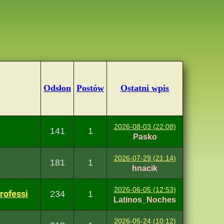
Odsłon
Postów
Ostatni wpis
2026-08-03 (22:08)
141
1
Pasko
2026-07-29 (21:14)
181
1
hnacik
2026-06-05 (12:53)
rofessi
234
1
Latinos_Noches
2026-05-24 (10:12)