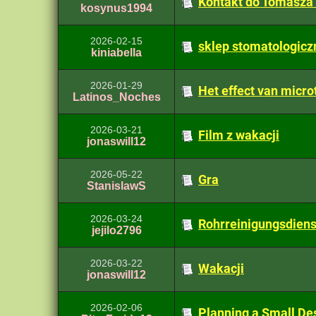
Kontakt do Tomasza
kosynus1994
2026-02-15
sklep stomatologicz
kiniabella
2026-01-29
Het effect van micro
Latinos_Noches
2026-03-21
Film z wakacji
jonaswill12
2026-05-22
Gra
StanislawS
2026-03-24
Rohrreinigungsdiens
jejilo2796
2026-03-22
Wakacji
jonaswill12
2026-02-06
Planning a Small Des