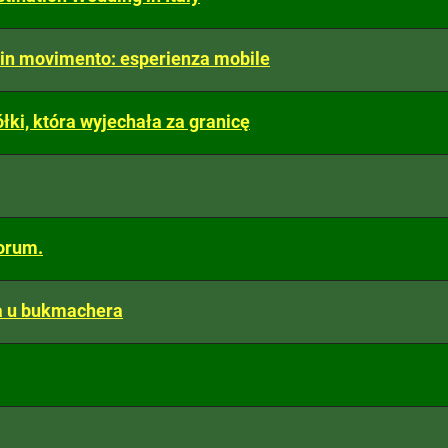
 in movimento: esperienza mobile
ółki, która wyjechała za granicę
orum.
a u bukmachera