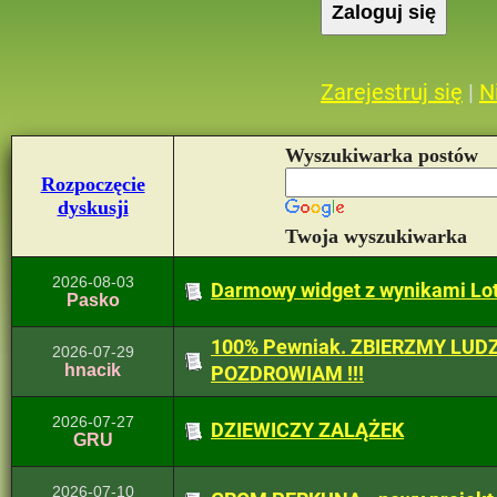
Zarejestruj się
|
N
Wyszukiwarka postów
Rozpoczęcie
dyskusji
Twoja wyszukiwarka
2026-08-03
Darmowy widget z wynikami Lo
Pasko
100% Pewniak. ZBIERZMY LUDZI
2026-07-29
hnacik
POZDROWIAM !!!
2026-07-27
DZIEWICZY ZALĄŻEK
GRU
2026-07-10