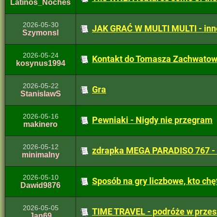
Latinos_Noches
2026-05-30
JAK GRAĆ W MULTI MULTI - inne
Szymonsl
2026-05-24
Kontakt do Tomasza Zachwatow
kosynus1994
2026-05-22
Gra
StanislawS
2026-05-16
Pewniaki - Nigdy nie przegram
makinero
2026-05-12
zdrapka MEGA PARADISO 767 -
minimalny
2026-05-10
Sposób na gry liczbowe, kto ch
Dawid9876
2026-05-05
TIME TRAVEL - podróże w przesz
Jan69