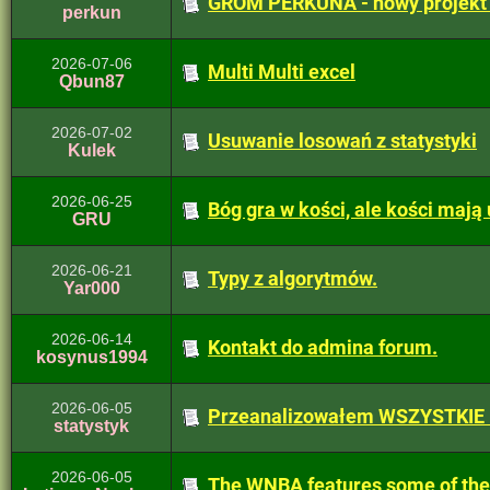
GROM PERKUNA - nowy projekt -
perkun
2026-07-06
Multi Multi excel
Qbun87
2026-07-02
Usuwanie losowań z statystyki
Kulek
2026-06-25
Bóg gra w kości, ale kości mają
GRU
2026-06-21
Typy z algorytmów.
Yar000
2026-06-14
Kontakt do admina forum.
kosynus1994
2026-06-05
Przeanalizowałem WSZYSTKIE l
statystyk
2026-06-05
The WNBA features some of the 