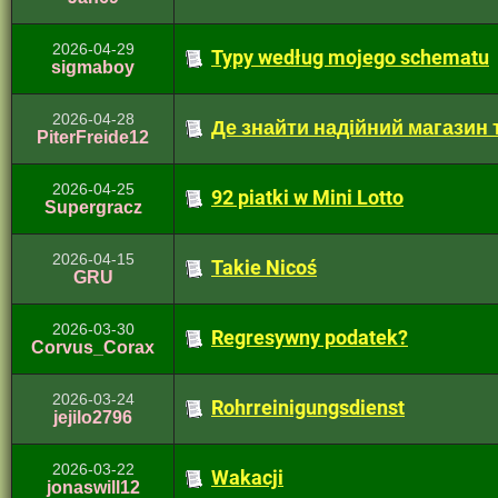
2026-04-29
Typy według mojego schematu
sigmaboy
2026-04-28
Де знайти надійний магазин 
PiterFreide12
2026-04-25
92 piatki w Mini Lotto
Supergracz
2026-04-15
Takie Nicoś
GRU
2026-03-30
Regresywny podatek?
Corvus_Corax
2026-03-24
Rohrreinigungsdienst
jejilo2796
2026-03-22
Wakacji
jonaswill12