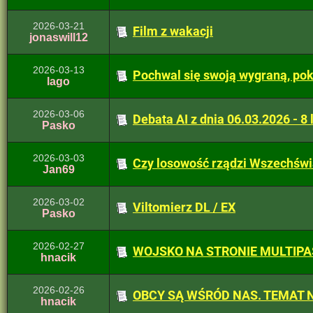
2026-03-21
Film z wakacji
jonaswill12
2026-03-13
Pochwal się swoją wygraną, poka
lago
2026-03-06
Debata AI z dnia 06.03.2026 - 8 
Pasko
2026-03-03
Czy losowość rządzi Wszechśw
Jan69
2026-03-02
Viltomierz DL / EX
Pasko
2026-02-27
WOJSKO NA STRONIE MULTIP
hnacik
2026-02-26
OBCY SĄ WŚRÓD NAS. TEMAT 
hnacik