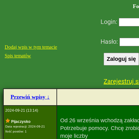
Fo
Login:
Hasło:
Dodaj wpis w tym temacie
Spis tematów
Zarejestruj s
Przewiń wpisy ↓
2024-09-21 (13:14)
Od 26 września wchodzą zakłady
Pijaczysko
Data rejestracji: 2024-09-21
Potrzebuje pomocy. Chcę zrobi
Ilość postów: 1
moje liczby