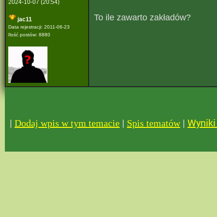
2024-10-07 (20:54)
To ile zawarto zakładów?
jac11
Data rejestracji: 2011-06-23
Ilość postów: 8880
|
|
|
Wyniki 
Dodaj wpis w tym temacie
Spis tematów