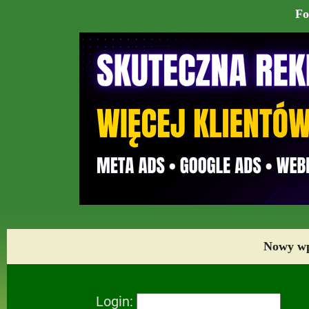
Fo
Nowy wpi
Login: