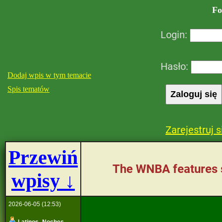
Fo
Login:
Hasło:
Dodaj wpis w tym temacie
Spis tematów
Zarejestruj s
Przewiń
The WNBA features s
wpisy ↓
2026-06-05 (12:53)