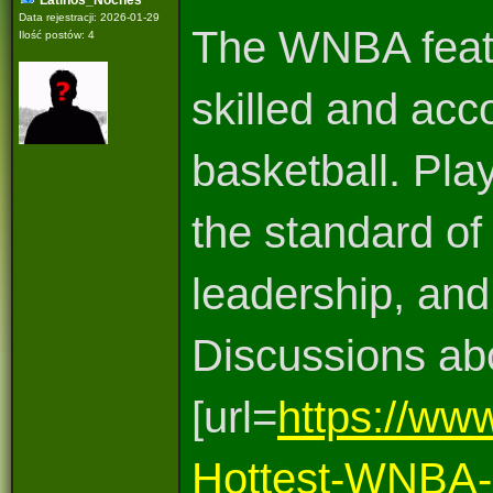
Latinos_Noches
Data rejestracji: 2026-01-29
The WNBA feat
Ilość postów: 4
skilled and acc
basketball. Pla
the standard of 
leadership, and
Discussions ab
[url=
https://w
Hottest-WNBA-P