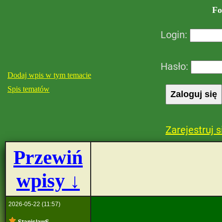
Fo
Login:
Hasło:
Dodaj wpis w tym temacie
Spis tematów
Zarejestruj s
Przewiń
wpisy ↓
2026-05-22 (11:57)