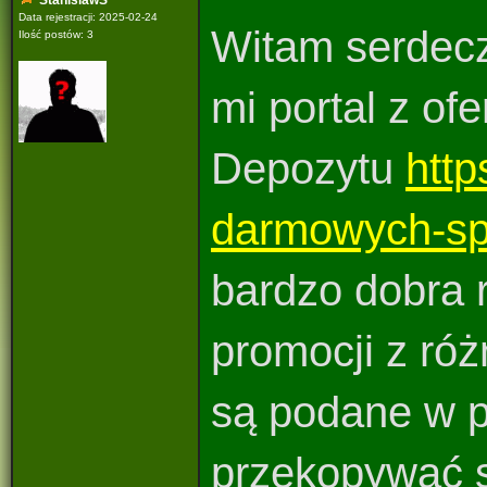
StanislawS
Data rejestracji: 2025-02-24
Witam serdeczn
Ilość postów: 3
mi portal z o
Depozytu
http
darmowych-sp
bardzo dobra 
promocji z róż
są podane w pr
przekopywać s