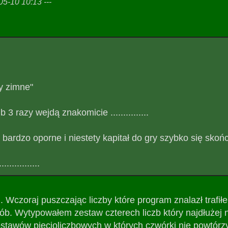
5-10 10:13 ---
by zimne"
 3 razy wejdą znakomicie ...............
ardzo oporne i niestety kapitał do gry szybko się skończ
............
 Wczoraj puszczając liczby które program znalazł trafił
ób. Wytypowałem zestaw czterech liczb który najdłużej n
tawów pięcioliczbowych w których czwórki nie powtórzył