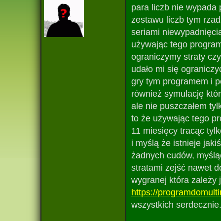
para liczb nie wypada
zestawu liczb tym rzad
seriami niewypadnięcia
używając tego program
ograniczymy straty cz
udało mi się ograniczyć
gry tym programem i p
również symulację któ
ale nie puszczałem tyl
to że używając tego pr
11 miesięcy tracąc tyl
i myślą że istnieje j
żadnych cudów, myśląc 
stratami zejść nawet d
wygranej która zależy
https://programdomulti
wszystkich serdecznie