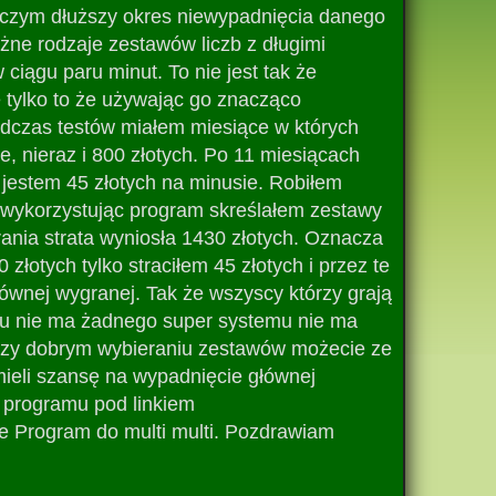
, czym dłuższy okres niewypadnięcia danego
żne rodzaje zestawów liczb z długimi
ciągu paru minut. To nie jest tak że
tylko to że używając go znacząco
odczas testów miałem miesiące w których
ie, nieraz i 800 złotych. Po 11 miesiącach
 jestem 45 złotych na minusie. Robiłem
m wykorzystując program skreślałem zestawy
grania strata wyniosła 1430 złotych. Oznacza
złotych tylko straciłem 45 złotych i przez te
łównej wygranej. Tak że wszyscy którzy grają
azu nie ma żadnego super systemu nie ma
a przy dobrym wybieraniu zestawów możecie ze
 mieli szansę na wypadnięcie głównej
o programu pod linkiem
e Program do multi multi. Pozdrawiam