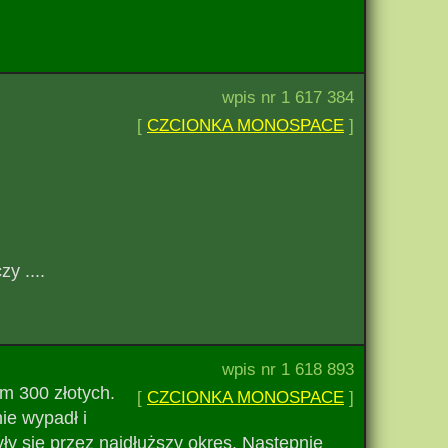
wpis nr 1 617 384
[
CZCIONKA MONOSPACE
]
y ....
wpis nr 1 618 893
em 300 złotych.
[
CZCIONKA MONOSPACE
]
ie wypadł i
y się przez najdłuższy okres. Następnie