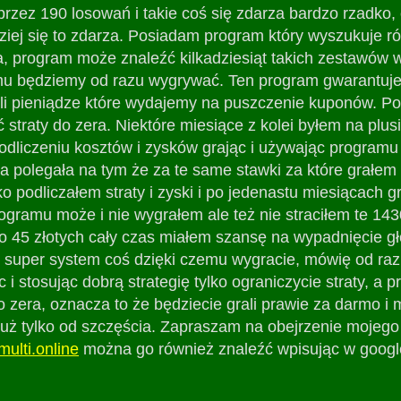
 przez 190 losowań i takie coś się zdarza bardzo rzadko
ziej się to zdarza. Posiadam program który wyszukuje ró
, program może znaleźć kilkadziesiąt takich zestawów w 
u będziemy od razu wygrywać. Ten program gwarantuje 
yli pieniądze które wydajemy na puszczenie kuponów. P
 straty do zera. Niektóre miesiące z kolei byłem na plus
odliczeniu kosztów i zysków grając i używając programu
ra polegała na tym że za te same stawki za które grałe
ko podliczałem straty i zyski i po jedenastu miesiącach 
ogramu może i nie wygrałem ale też nie straciłem te 1430 
ko 45 złotych cały czas miałem szansę na wypadnięcie g
akiś super system coś dzięki czemu wygracie, mówię od r
i stosując dobrą strategię tylko ograniczycie straty, 
o zera, oznacza to że będziecie grali prawie za darmo i
 już tylko od szczęścia. Zapraszam na obejrzenie mojeg
multi.online
można go również znaleźć wpisując w googl
.