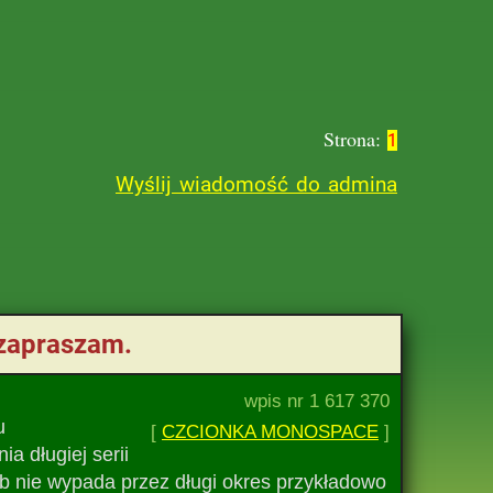
Strona:
1
Wyślij wiadomość do admina
 zapraszam.
wpis nr 1 617 370
u
[
CZCIONKA MONOSPACE
]
 długiej serii
zb nie wypada przez długi okres przykładowo