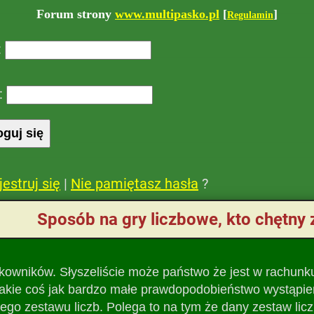
Forum strony
www.multipasko.pl
[
]
Regulamin
:
:
jestruj się
|
Nie pamiętasz hasła
?
Sposób na gry liczbowe, kto chętny
kowników. Słyszeliście może państwo że jest w rachunk
kie coś jak bardzo małe prawdopodobieństwo wystąpienia
ego zestawu liczb. Polega to na tym że dany zestaw lic