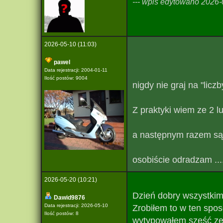
--- wpis edytowano 2026-0
2026-05-10 (11:03)
pawel
Data rejestracji: 2004-01-11
Ilość postów: 9004
nigdy nie graj na "licz
Z praktyki wiem ze 2 lub
a następnym razem są b
osobiście odradzam .......
2026-05-20 (10:21)
Dzień dobry wszystkim.
Dawid9876
Data rejestracji: 2026-05-10
Zrobiłem to w ten spos
Ilość postów: 8
wytypowałem sześć zes