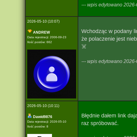
--- wpis edytowano 2026-0
2026-05-10 (10:07)
Wchodząc w podany li
ANDREW
Data rejestracji: 2006-09-23
że polaczenie jest nie
Ilość postów: 662
☠️
--- wpis edytowano 2026-0
2026-05-10 (10:11)
Błędnie dałem link daj
Dawid9876
Data rejestracji: 2026-05-10
raz spróbować.
Ilość postów: 8