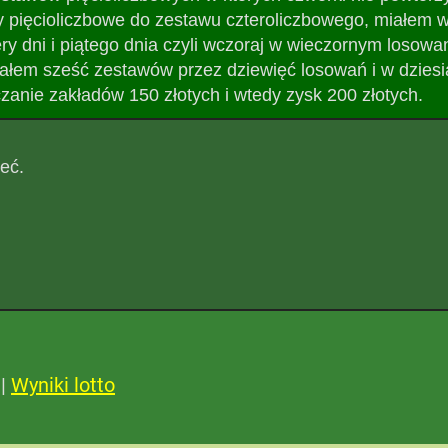
y pięcioliczbowe do zestawu czteroliczbowego, miałem 
y dni i piątego dnia czyli wczoraj w wieczornym losowani
łem sześć zestawów przez dziewięć losowań i w dziesi
czanie zakładów 150 złotych i wtedy zysk 200 złotych.
eć.
|
Wyniki lotto