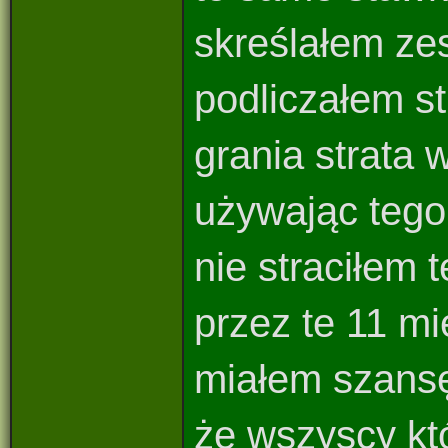
skreślałem ze
podliczałem st
grania strata 
używając tego
nie straciłem t
przez te 11 mi
miałem szansę
że wszyscy któ