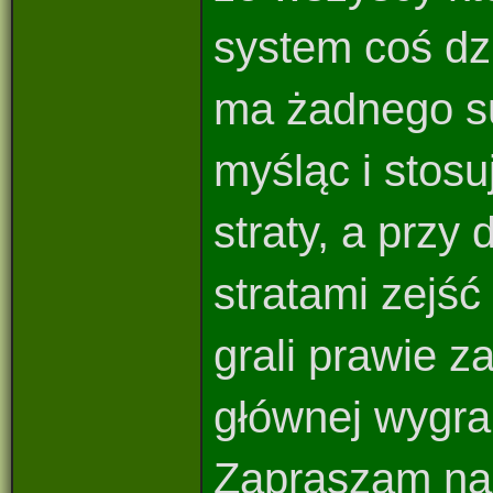
system coś dz
ma żadnego s
myśląc i stosu
straty, a prz
stratami zejść
grali prawie z
głównej wygran
Zapraszam na 