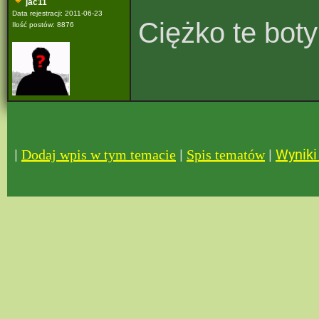
jac11
Data rejestracji: 2011-06-23
Ciężko te bot
Ilość postów: 8876
|
|
|
Wyniki 
Dodaj wpis w tym temacie
Spis tematów