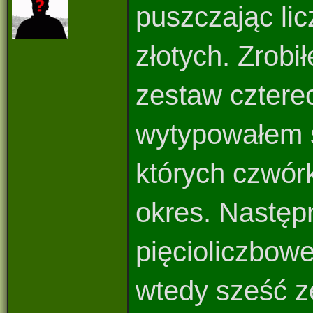
puszczając lic
złotych. Zrob
zestaw czterec
wytypowałem 
których czwórk
okres. Następ
pięcioliczbow
wtedy sześć z