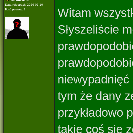
Dawid9876
Data rejestracji: 2026-05-10
Witam wszystk
Ilość postów: 8
Słyszeliście 
prawdopodobie
prawdopodobie
niewypadnięć 
tym że dany z
przykładowo p
takie coś się 