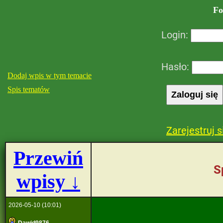
Fo
Login:
Hasło:
Dodaj wpis w tym temacie
Spis tematów
Zarejestruj s
Przewiń
S
wpisy ↓
2026-05-10 (10:01)