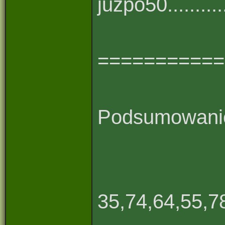
jużpo50........
===========
Podsumowanie
35,74,64,55,7