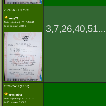
2026-05-31 (17:06)
sony71
Data rejestracji: 2013-10-01
3,7,26,40,51...
Ilość postów: 23450
2026-05-31 (17:38)
krysieńka
Data rejestracji: 2011-05-30
Ilość postów: 63097