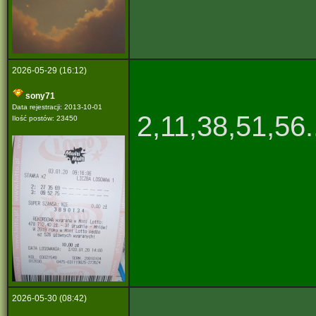
2026-05-29 (16:12)
sony71
Data rejestracji: 2013-10-01
2,11,38,51,56.
Ilość postów: 23450
2026-05-30 (08:42)