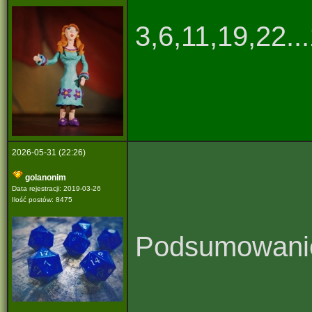
3,6,11,19,22..
2026-05-31 (22:26)
golanonim
Data rejestracji: 2019-03-26
Ilość postów: 8475
Podsumowanie