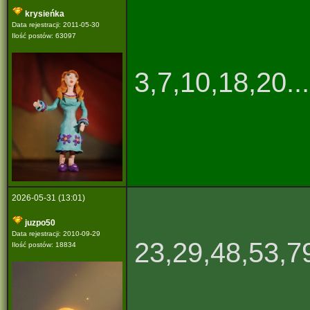
krysieńka
Data rejestracji: 2011-05-30
Ilość postów: 63097
3,7,10,18,20..
2026-05-31 (13:01)
juzpo50
Data rejestracji: 2010-09-29
23,29,48,53,7
Ilość postów: 18834