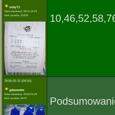
sony71
Data rejestracji: 2013-10-01
10,46,52,58,76
Ilość postów: 23450
2026-05-31 (09:30)
golanonim
Data rejestracji: 2019-03-26
Podsumowanie
Ilość postów: 8475