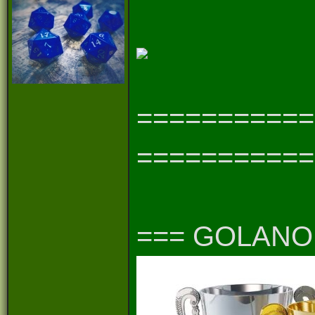
===========
===========
=== GOLANO