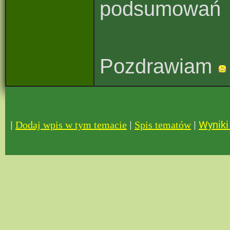
podsumowań
Pozdrawiam
|
|
|
Wyniki 
Dodaj wpis w tym temacie
Spis tematów