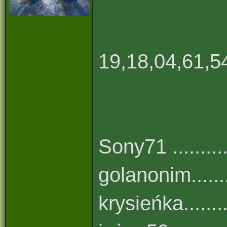
19,18,04,61,5
Sony71 ........
golanonim......
krysieńka......