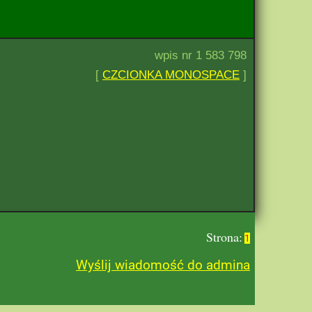
wpis nr 1 583 798
[
CZCIONKA MONOSPACE
]
Strona:
1
Wyślij wiadomość do admina