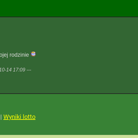
ojej rodzinie
0-14 17:09 ---
|
Wyniki lotto