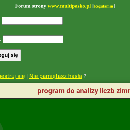
Forum strony
www.multipasko.pl
[
]
Regulamin
:
:
jestruj się
|
Nie pamiętasz hasła
?
program do analizy liczb zim