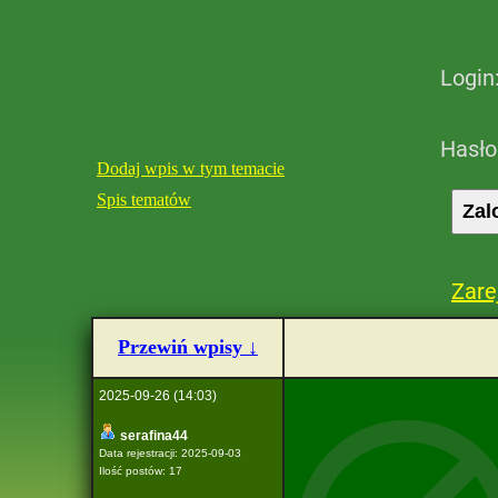
Login
Hasło
Dodaj wpis w tym temacie
Spis tematów
Zare
Przewiń wpisy ↓
2025-09-26 (14:03)
serafina44
Data rejestracji: 2025-09-03
Ilość postów: 17