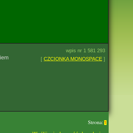
wpis nr 1 581 293
miem
[
CZCIONKA MONOSPACE
]
Strona:
1