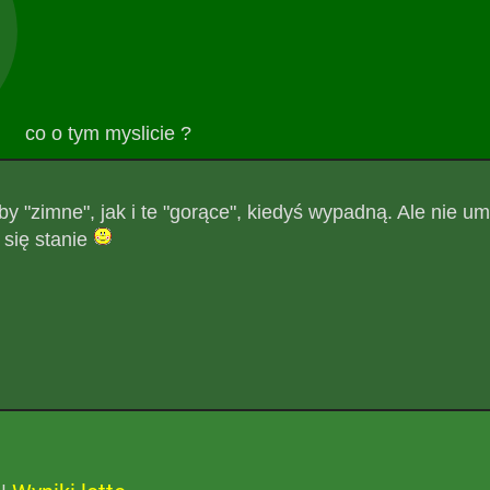
co o tym myslicie ?
by "zimne", jak i te "gorące", kiedyś wypadną. Ale nie u
 się stanie