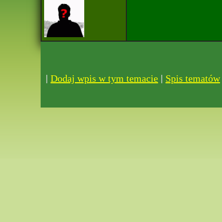
|
|
Dodaj wpis w tym temacie
Spis tematów