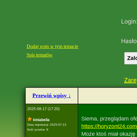
Login
Hasło
Dodaj wpis w tym temacie
Spis tematów
Zare
Przewiń wpisy ↓
2025-08-17 (17:20)
Siema, przeglądam ofe
kiniabella
Data rejestracji: 2025-07-13
https://horyzont24.com
Ilość postów: 8
Może ktoś miał okazję