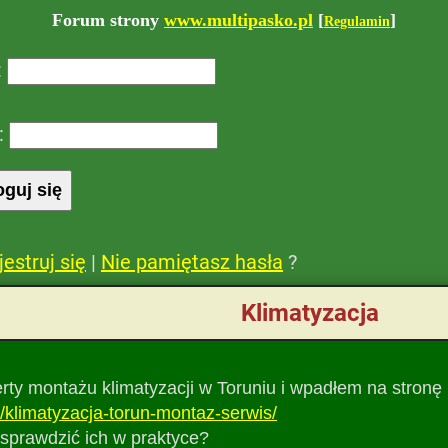
Forum strony
www.multipasko.pl
[
]
Regulamin
:
:
jestruj się
|
Nie pamiętasz hasła
?
Klimatyzacja
rty montażu klimatyzacji w Toruniu i wpadłem na stronę
/klimatyzacja-torun-montaz-serwis/
 sprawdzić ich w praktyce?