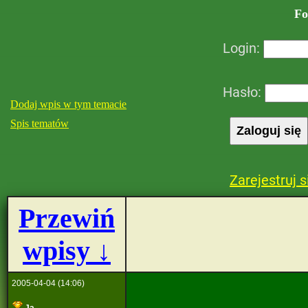
Fo
Login:
Hasło:
Dodaj wpis w tym temacie
Spis tematów
Zarejestruj s
Przewiń
wpisy ↓
2005-04-04 (14:06)