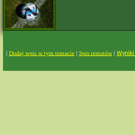
|
|
|
Wyniki 
Dodaj wpis w tym temacie
Spis tematów