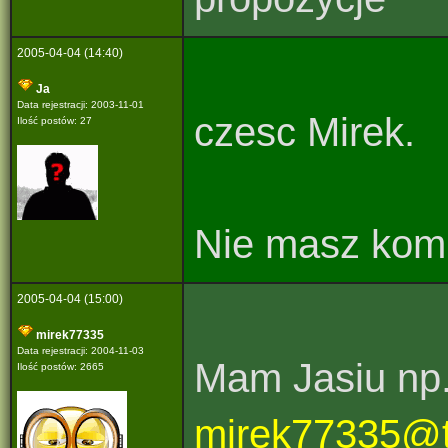
2005-04-04 (14:40)
Ja
Data rejestracji: 2003-11-01
czesc Mirek.
Ilość postów: 27
Nie masz komu
2005-04-04 (15:00)
mirek77335
Data rejestracji: 2004-11-03
Mam Jasiu np.
Ilość postów: 2665
mirek77335@t