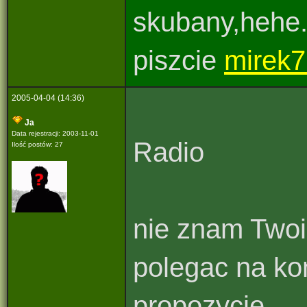
skubany,hehe.
piszcie
mirek7
2005-04-04 (14:36)
Ja
Data rejestracji: 2003-11-01
Radio
Ilość postów: 27
nie znam Twoi
polegac na ko
propozycje