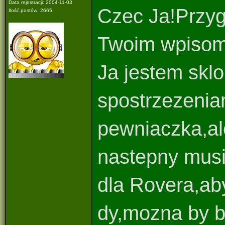
Data rejestracji: 2004-11-03
Czec Ja!Przyg
Ilość postów: 2665
Twoim wpisom.
Ja jestem sklo
spostrzezenia
pewniaczka,al
nastepny mus
dla Rovera,aby
dy,mozna by b