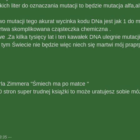
ich liter do oznaczania mutacji to będzie mutacja alfa,alfa
 mutacji tego akurat wycinka kodu DNa jest jak 1 do mili
artwa skomplikowana cząsteczka chemiczna .
 .Za kilka tysięcy lat i ten kawałek DNA ulegnie mutacji
tym Świecie nie będzie więc niech się martwi mój praprp
arla Zimmera "Śmiech ma po matce "
0 stron super trudnej książki to może uratujesz sobie mó
:35 ---