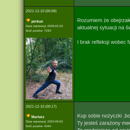
2021-12-10 (00:08)
Rozumiem że obejrzałeś
perkun
Data rejestracji: 2009-02-24
aktualnej sytuacji na ś
Ilość postów: 7293
I brak refleksji wobec
2021-12-10 (00:17)
Kup sobie nożyczki ,bo
Mariusz
Data rejestracji: 2003-09-02
Ty jesteś zarażony med
Ilość postów: 4344