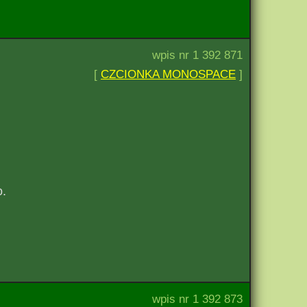
wpis nr 1 392 871
[
CZCIONKA MONOSPACE
]
o.
wpis nr 1 392 873