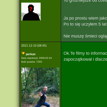
To groźniejsze od covi
Ja po prostu wiem jak
Po to się uczyłem 5 lat
Nie muszę śmieci oglą
2021-12-10 (08:45)
Ok.Te filmy to informacj
perkun
Data rejestracji: 2009-02-24
zapoczątkował i dlacze
Ilość postów: 7293