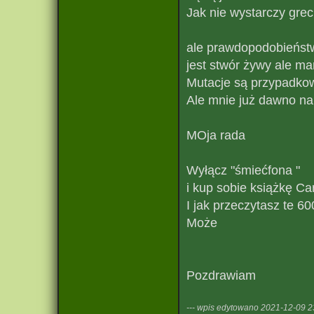
Jak nie wystarczy greck
ale prawdopodobieństwo
jest stwór żywy ale m
Mutacje są przypadkowe
Ale mnie już dawno na 
MOja rada
Wyłącz "śmiećfona "
i kup sobie książkę C
I jak przeczytasz te 60
Może
Pozdrawiam
--- wpis edytowano 2021-12-09 23