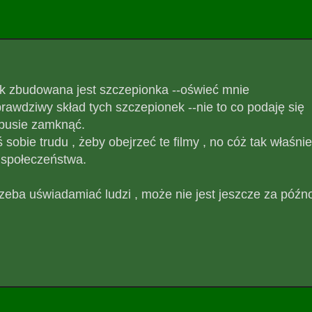
ak zbudowana jest szczepionka --oświeć mnie
prawdziwy skład tych szczepionek --nie to co podaję się
ębusie zamknąć.
ś sobie trudu , żeby obejrzeć te filmy , no cóż tak właśnie
 społeczeństwa.
zeba uświadamiać ludzi , może nie jest jeszcze za późn