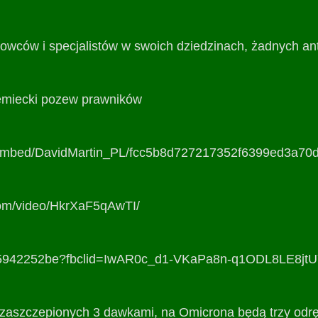
owców i specjalistów w swoich dziedzinach, żadnych ant
 niemiecki pozew prawników
$/embed/DavidMartin_PL/fcc5b8d727217352f6399ed3a70
com/video/HkrXaF5qAwTI/
deo/5942252be?fbclid=IwAR0c_d1-VKaPa8n-q1ODL8LE
zaszczepionych 3 dawkami, na Omicrona będą trzy odrę