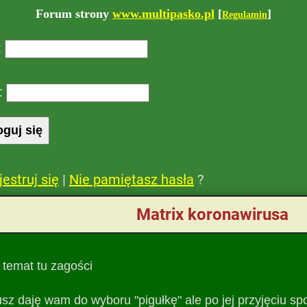
Forum strony
www.multipasko.pl
[
]
Regulamin
:
:
jestruj się
|
Nie pamiętasz hasła
?
Matrix koronawirusa
 temat tu zagości
z daję wam do wyboru "pigułkę" ale po jej przyjęciu spo