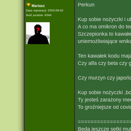
Perkun
Mariusz
Data rejestracji: 2003-09-02
Ilość postów: 4344
Kup sobie nożyczki i ut
A co ma omikron do te
Szczepionka to kawałe
uniemożliwiające wnika
Ten kawałek kodu mają 
Czy alfa czy beta czy
Czy murzyn czy japończ
Kup sobie nożyczki ,bo
Ty jesteś zarażony med
To groźniejsze od covi
================
Będą jeszcze setki mut