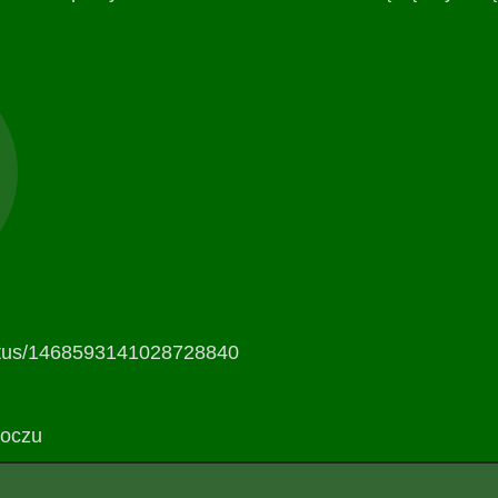
status/1468593141028728840
 oczu