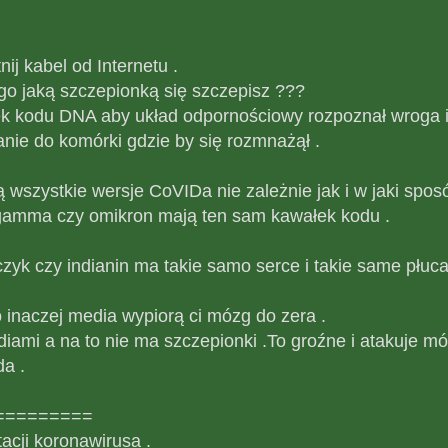
nij kabel od Internetu .
go jaką szczepionką się szczepisz ???
k kodu DNA aby układ odpornościowy rozpoznał wroga i
nie do komórki gdzie by się rozmnażął .
wszystkie wersje CoVIDa nie zależnie jak i w jaki spos
 gamma czy omikron mają ten sam kawałek kodu .
yk czy indianin ma takie samo serce i takie same płuca
 inaczej media wypiorą ci mózg do zera .
iami a na to nie ma szczepionki .To groźne i atakuje mó
da .
=========
acji koronawirusa .