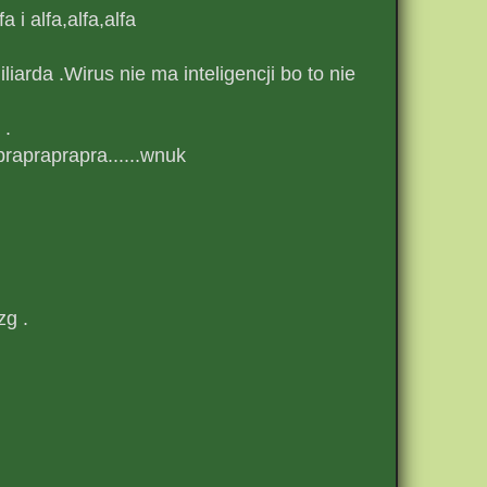
 i alfa,alfa,alfa
arda .Wirus nie ma inteligencji bo to nie
 .
rapraprapra......wnuk
zg .