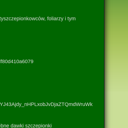
yszczepionkowców, foliarzy i tym
df80d410a6079
8jtUYJ43Ajdy_nHPLxobJvDjaZTQmdWruWk
bne dawki szczepionki