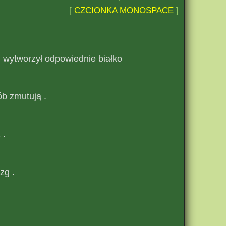
[
CZCIONKA MONOSPACE
]
 wytworzył odpowiednie białko
ób zmutują .
 .
zg .