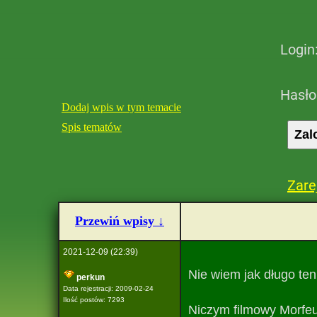
Login
Hasło
Dodaj wpis w tym temacie
Spis tematów
Zare
Przewiń wpisy ↓
2021-12-09 (22:39)
Nie wiem jak długo ten
perkun
Data rejestracji: 2009-02-24
Ilość postów: 7293
Niczym filmowy Morfeus