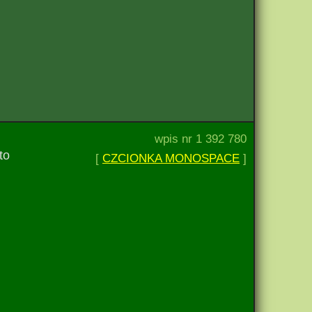
wpis nr 1 392 780
to
[
CZCIONKA MONOSPACE
]