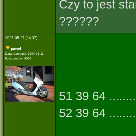
Czy to jest st
??????
2026-05-27 (14:37)
pawel
Data rejestracji: 2004-01-11
Ilość postów: 9000
51 39 64 .......
52 39 64 .......