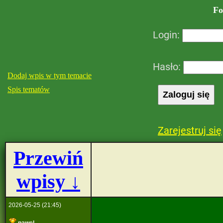
Fo
Login:
Hasło:
Dodaj wpis w tym temacie
Spis tematów
Zarejestruj się
Przewiń
wpisy ↓
2026-05-25 (21:45)