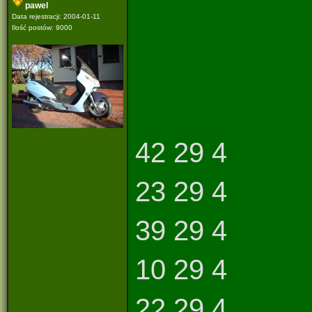
pawel
Data rejestracji: 2004-01-11
Ilość postów: 9000
42 29 4
23 29 4
39 29 4
10 29 4
22 29 4