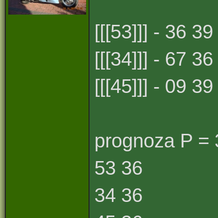
[[[53]]] - 36 39 
[[[34]]] - 67 36 
[[[45]]] - 09 39 
prognoza P = 
53 36
34 36