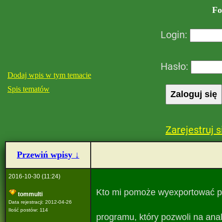
Fo
Login:
Hasło:
Dodaj wpis w tym temacie
Spis tematów
Zarejestruj s
Przewiń wpisy ↓
2016-10-30 (11:24)
Kto mi pomoże wyexportować pl
tommulti
Data rejestracji: 2012-04-26
Ilość postów: 114
programu, który pozwoli na ana