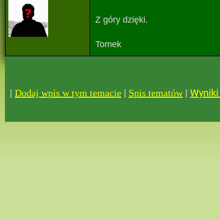
Z góry dzięki.
Tomek
|
|
|
Wyniki 
Dodaj wpis w tym temacie
Spis tematów