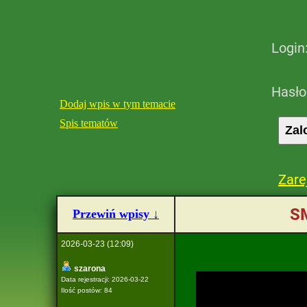
Login
Hasło
Dodaj wpis w tym temacie
Spis tematów
Zare
S
Przewiń wpisy ↓
2026-03-23 (12:09)
szarona
Data rejestracji: 2026-03-22
Ilość postów: 84