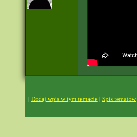
|
|
Dodaj wpis w tym temacie
Spis tematów