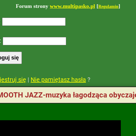
Forum strony
www.multipasko.pl
[
]
Regulamin
:
:
jestruj się
|
Nie pamiętasz hasła
?
MOOTH JAZZ-muzyka łagodząca obycza