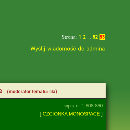
Strona:
1
2
...
82
83
Wyślij wiadomość do admina
je
(moderator tematu: lila)
wpis nr 1 608 860
[
CZCIONKA MONOSPACE
]