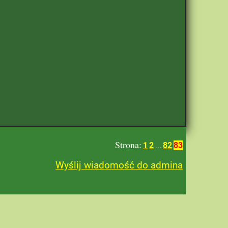
Strona:
1
2
82
83
...
Wyślij wiadomość do admina