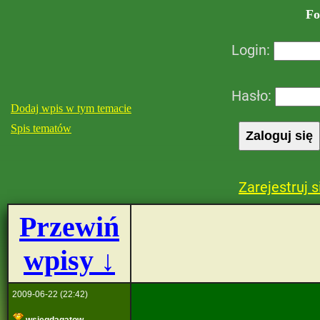
Fo
Login:
Hasło:
Dodaj wpis w tym temacie
Spis tematów
Zarejestruj s
Przewiń
wpisy ↓
2009-06-22 (22:42)