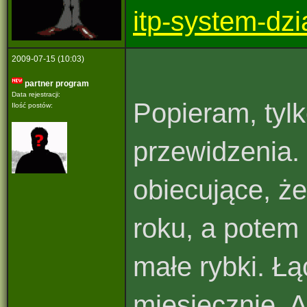
itp-system-dzi
2009-07-15 (10:03)
partner program
Data rejestracji:
Popieram, tylk
Ilość postów:
przewidzenia.
obiecujące, że
roku, a potem
małe rybki. Ł
miesięcznie. 