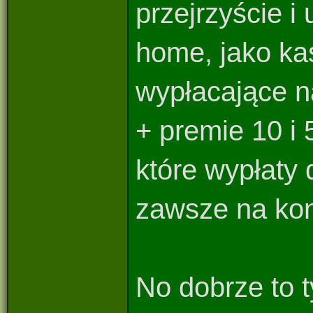
przejrzyście 
home, jako kas
wypłacające n
+ premie 10 i
które wypłaty
zawsze na koni
No dobrze to 