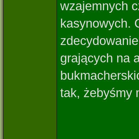
wzajemnych cz
kasynowych. O
zdecydowanie 
grających na 
bukmacherskic
tak, żebyśmy m