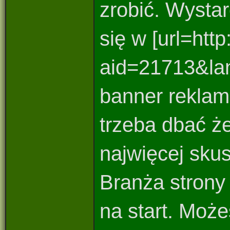
zrobić. Wysta
się w [url=htt
aid=21713&lan
banner reklamo
trzeba dbać ż
najwięcej sku
Branża strony
na start. Może