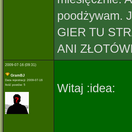
poodżywam.
GIER TU ST
ANI ZŁOTÓWK
2009-07-16 (09:31)
GramBJ
Data rejestracji: 2009-07-16
Witaj :idea:
Ilość postów: 5