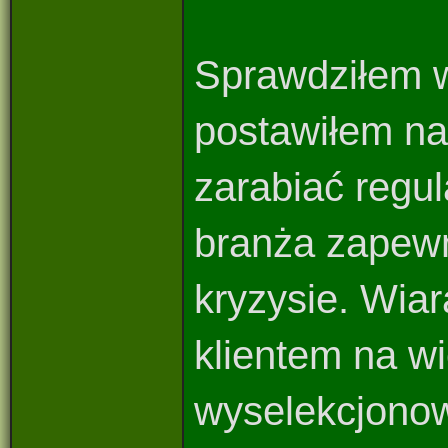
Sprawdziłem w
postawiłem na
zarabiać regul
branża zapewn
kryzysie. Wiar
klientem na w
wyselekcjonow