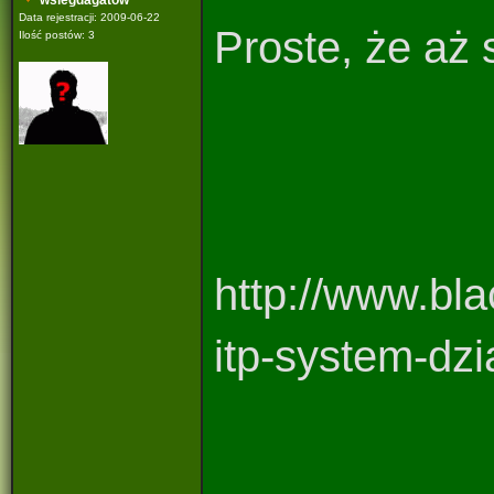
wsiegdagatow
Data rejestracji: 2009-06-22
Proste, że aż 
Ilość postów: 3
http://www.bla
itp-system-dz