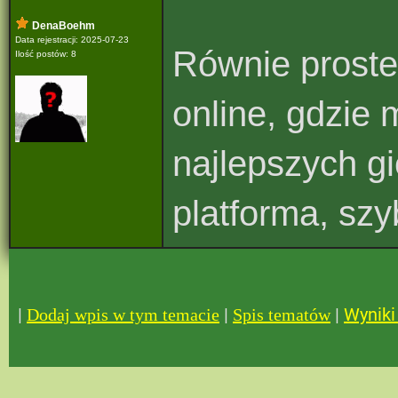
DenaBoehm
Data rejestracji: 2025-07-23
Równie proste
Ilość postów: 8
online, gdzie
najlepszych g
platforma, szy
|
|
|
Wyniki 
Dodaj wpis w tym temacie
Spis tematów