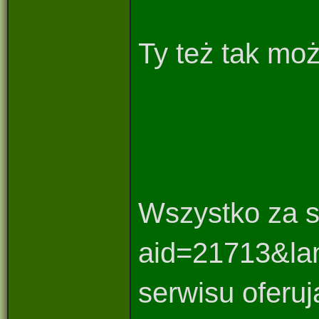
Ty też tak mo
Wszystko za s
aid=21713&lan
serwisu oferu