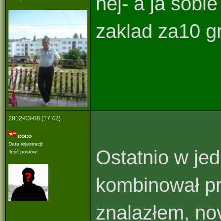
hej- a ja sob
zaklad za10 gr
2012-03-08 (17:42)
coco
Data rejestracji:
Ostatnio w je
Ilość postów:
kombinował pr
znalazłem, nov